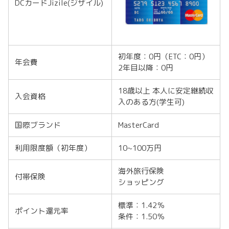
DCカードJizile(ジザイル)
初年度：0円（ETC：0円）
年会費
2年目以降：0円
18歳以上 本人に安定継続収
入会資格
入のある方(学生可)
国際ブランド
MasterCard
利用限度額（初年度）
10~100万円
海外旅行保険
付帯保険
ショッピング
標準：1.42％
ポイント還元率
条件：1.50％