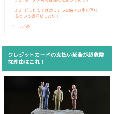
3.2
ボーナス月の延滞に気をつけよう！
3.3
どうしても延滞しそうな時はお金を借り
るという選択肢もあり！
4
まとめ
クレジットカードの支払い延滞が超危険
な理由はこれ！