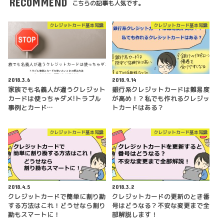
RECOMMEND
こちらの記事も人気です。
クレジットカード基本知識
クレジットカード基本知識
2018.3.6
2018.9.14
家族でも名義人が違うクレジット
銀行系クレジットカードは難易度
カードは使っちゃダメ!トラブル
が高め！？私でも作れるクレジッ
事例とカード…
トカードはある？
クレジットカード基本知識
クレジットカード基本知識
2018.4.5
2018.3.2
クレジットカードで簡単に割り勘
クレジットカードの更新のとき番
する方法はこれ！どうせなら割り
号はどうなる？不安な変更まで全
勘もスマートに！
部解説します！