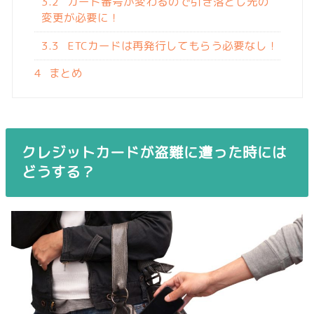
3.2
カード番号が変わるので引き落とし先の
変更が必要に！
3.3
ETCカードは再発行してもらう必要なし！
4
まとめ
クレジットカードが盗難に遭った時には
どうする？