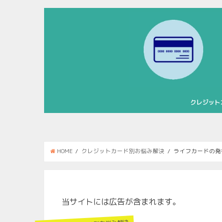
クレジット
MileageP
楽天カード
アメリカン
三井住友VIS
JCBカード
オリコカー
エポスカー
ライフカー
VIASOカード
HOME
クレジットカード別お悩み解決
ライフカードの発
当サイトには広告が含まれます。