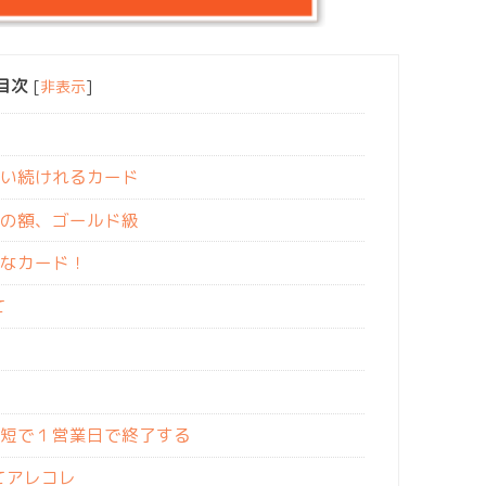
目次
[
非表示
]
い続けれるカード
の額、ゴールド級
なカード！
て
件
短で１営業日で終了する
てアレコレ