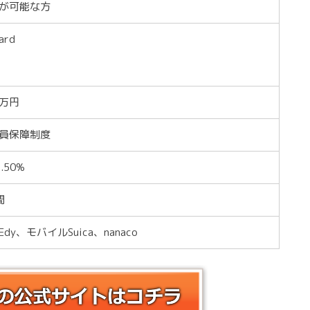
が可能な方
ard
0万円
員保障制度
1.50%
間
Edy、モバイルSuica、nanaco