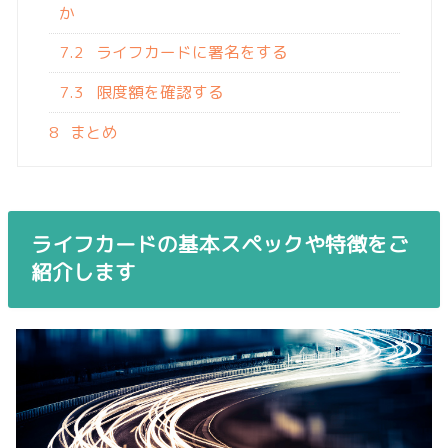
か
7.2
ライフカードに署名をする
7.3
限度額を確認する
8
まとめ
ライフカードの基本スペックや特徴をご
紹介します